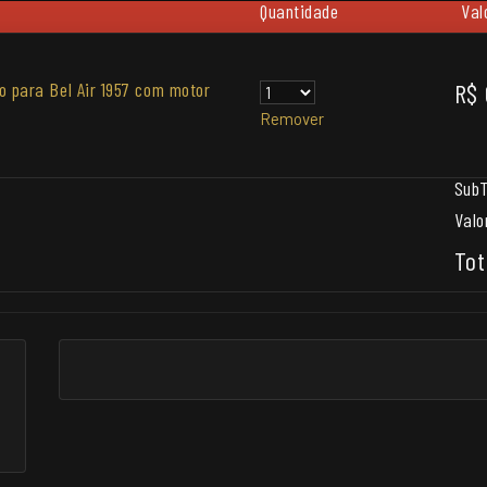
Quantidade
Val
ro para Bel Air 1957 com motor
R$ 
Remover
SubT
Valo
Tot