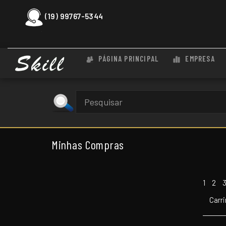
(19) 99767-5344
PÁGINA PRINCIPAL
EMPRESA
Minhas Compras
1
2
Carr