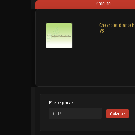
Produto
Chevrolet diantei
V8
Frete para:
Calcular