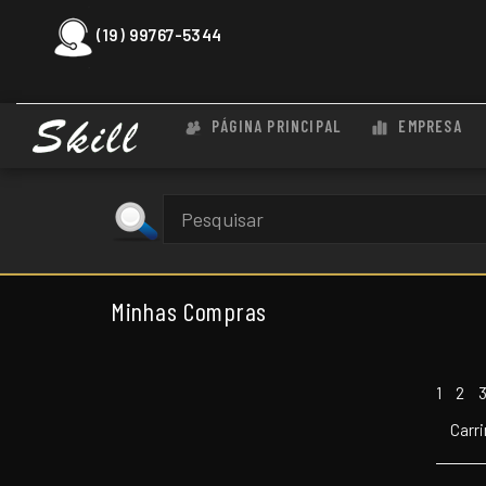
(19) 99767-5344
PÁGINA PRINCIPAL
EMPRESA
Minhas Compras
1
2
Carr