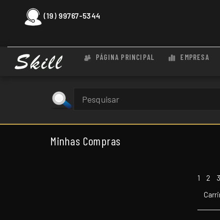
(19) 99767-5344
PÁGINA PRINCIPAL
EMPRESA
Minhas Compras
1
2
Carr