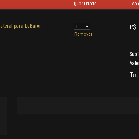
Quantidade
Val
lateral para LeBaron
R$ 
Remover
SubT
Valo
Tot