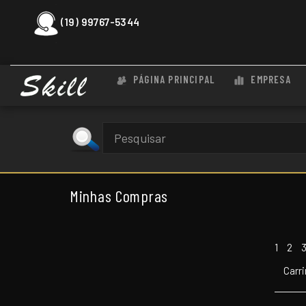
(19) 99767-5344
PÁGINA PRINCIPAL
EMPRESA
Minhas Compras
1
2
Carr