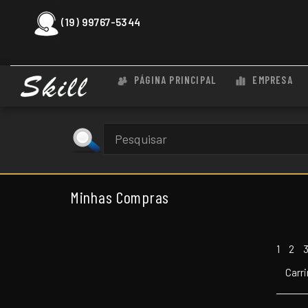
(19) 99767-5344
PÁGINA PRINCIPAL
EMPRESA
Minhas Compras
1
2
Carr