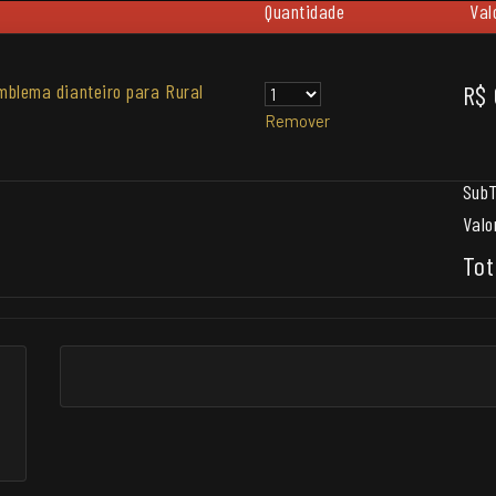
Quantidade
Val
mblema dianteiro para Rural
R$ 
Remover
SubT
Valo
Tot