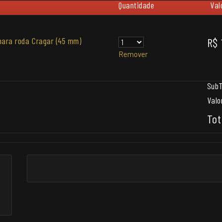
Quantidade
Val
para roda Cragar (45 mm)
R$ 
Remover
SubT
Valo
Tot