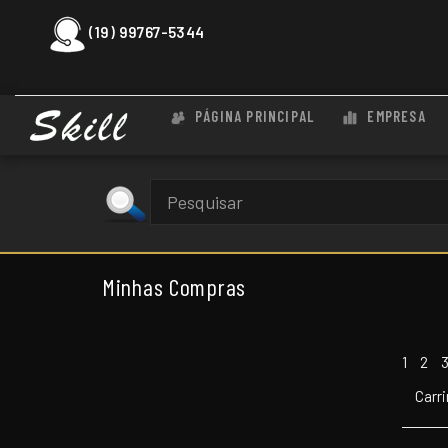
(19) 99767-5344
PÁGINA PRINCIPAL
EMPRESA
Minhas Compras
1
2
Carr