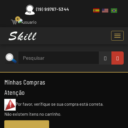
(19) 99767-5344
0
Toggl
navig
Minhas Compras
Atenção
Por favor, verifique se sua compra está correta.
Não existem itens no carrinho.
Continuar comprando