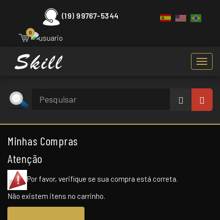
(19) 99767-5344
0
Toggl
navig
Minhas Compras
Atenção
Por favor, verifique se sua compra está correta.
Não existem itens no carrinho.
Continuar comprando