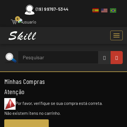
(19) 99767-5344
0
Toggl
navig
Minhas Compras
Atenção
Por favor, verifique se sua compra está correta.
Não existem itens no carrinho.
Continuar comprando