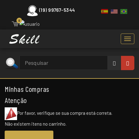
(19) 99767-5344
0
Toggl
navig
Minhas Compras
Atenção
Por favor, verifique se sua compra está correta.
Não existem itens no carrinho.
Continuar comprando