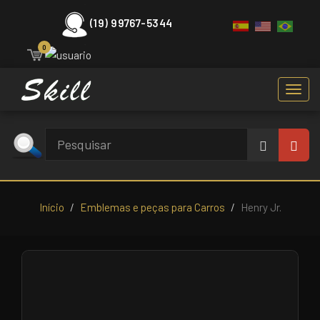
(19) 99767-5344
0
Toggl
navig
Início
Emblemas e peças para Carros
Henry Jr.