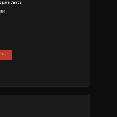
 para Carros
ler
rrinho