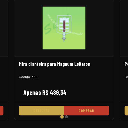
Mira dianteira para Magnum LeBaron
P
Código: 359
Có
Apenas R$ 489,34
DETALHES
COMPRAR