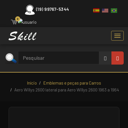
(19) 99767-5344
0
Toggl
navig
Início
Emblemas e peças para Carros
Aero Willys 2600 lateral para Aero Willys 2600 1963 a 1964