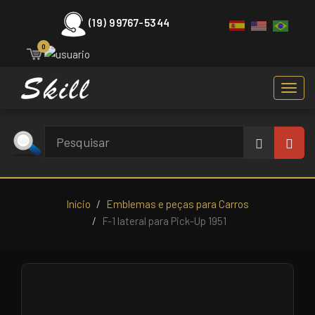
(19) 99767-5344
0
Toggl
navig
Início
Emblemas e peças para Carros
F-1 lateral para Pick-Up 1951