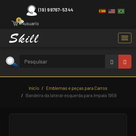
(19) 99767-5344
0
Toggl
navig
Início
Emblemas e peças para Carros
Bandeira da lateral-esquerda para Impala 1959