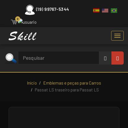
(19) 99767-5344
0
Toggl
navig
Início
Emblemas e peças para Carros
Passat LS traseiro para Passat LS