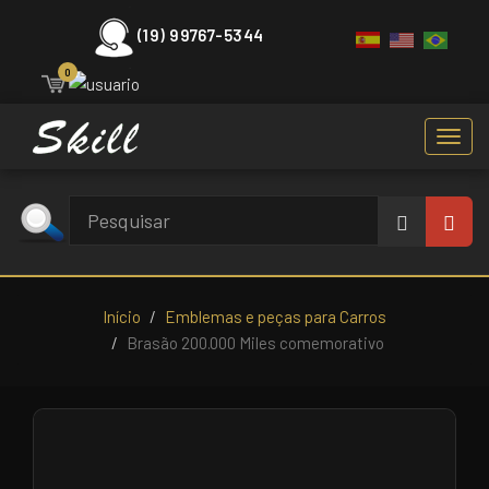
(19) 99767-5344
0
Toggl
navig
Início
Emblemas e peças para Carros
Brasão 200.000 Miles comemorativo