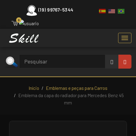
(19) 99767-5344
0
Toggl
navig
Início
Emblemas e peças para Carros
Emblema da capa do radiador para Mercedes Benz 45
mm