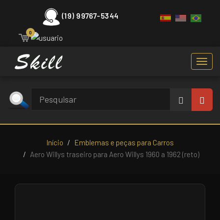
(19) 99767-5344
0
Toggl
navig
Início
Emblemas e peças para Carros
Aero Willys traseiro para Aero Willys 1960 a 1962 (reto)