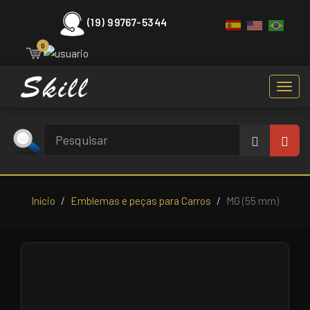
(19) 99767-5344
0
Toggl
navig
Início
Emblemas e peças para Carros
MG (55 mm)