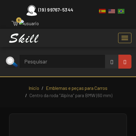
(19) 99767-5344
0
Toggl
navig
Início
Emblemas e peças para Carros
Centro da roda ″Alpina″ para BMW (60 mm)