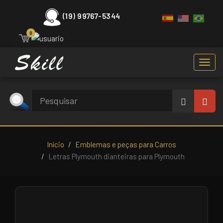
(19) 99767-5344
0
Toggl
navig
Início
Emblemas e peças para Carros
Letras Plymouth dianteiras para Plymouth