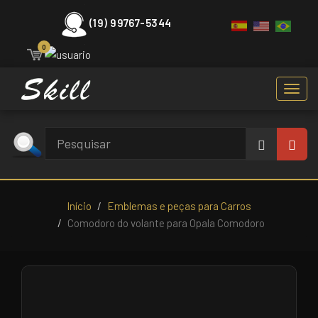
(19) 99767-5344
0
Toggl
navig
Início
Emblemas e peças para Carros
Comodoro do volante para Opala Comodoro