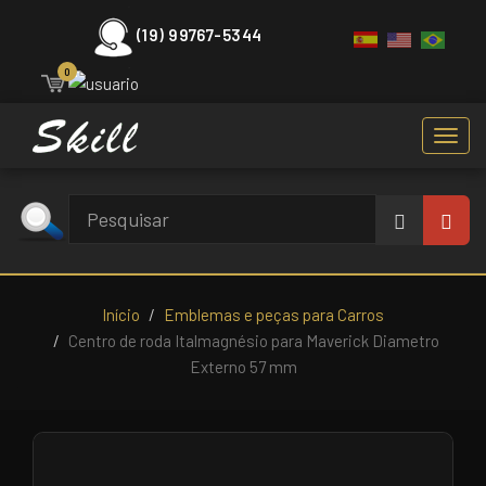
(19) 99767-5344
0
Toggl
navig
Início
Emblemas e peças para Carros
Centro de roda Italmagnésio para Maverick Diametro
Externo 57 mm