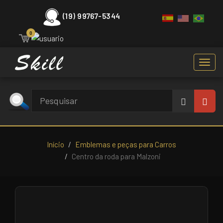
(19) 99767-5344
0
Toggl
navig
Início
Emblemas e peças para Carros
Centro da roda para Malzoni