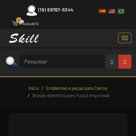
(19) 99767-5344
0
Toggl
navig
Início
Emblemas e peças para Carros
Brasão dianteiro para Fusca Importado