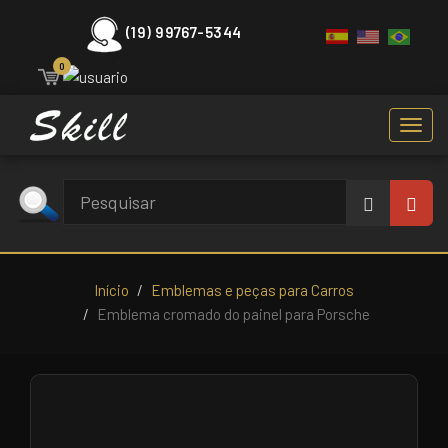
(19) 99767-5344
0
Toggl
navig
Início
Emblemas e peças para Carros
Emblema cromado do painel para Porsche