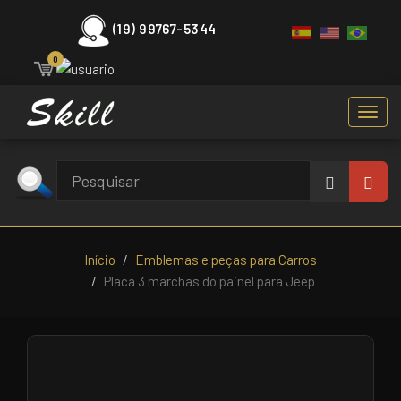
(19) 99767-5344
0
Toggl
navig
Início
Emblemas e peças para Carros
Placa 3 marchas do painel para Jeep