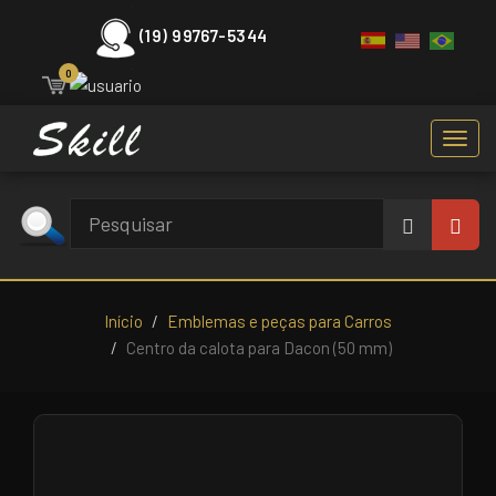
(19) 99767-5344
0
Toggl
navig
Início
Emblemas e peças para Carros
Centro da calota para Dacon (50 mm)