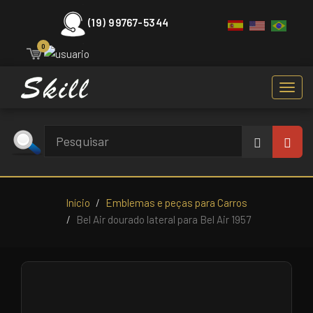
(19) 99767-5344
0
Toggl
navig
Início
Emblemas e peças para Carros
Bel Air dourado lateral para Bel Air 1957