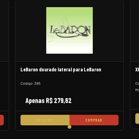
LeBaron dourado lateral para LeBaron
X
Código: 395
Có
Mo
Apenas R$ 279,62
DETALHES
COMPRAR