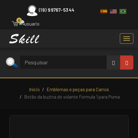
(19) 99767-5344
0
Toggl
navig
Início
Emblemas e peças para Carros
Botão da buzina do volante Formula 1 para Puma