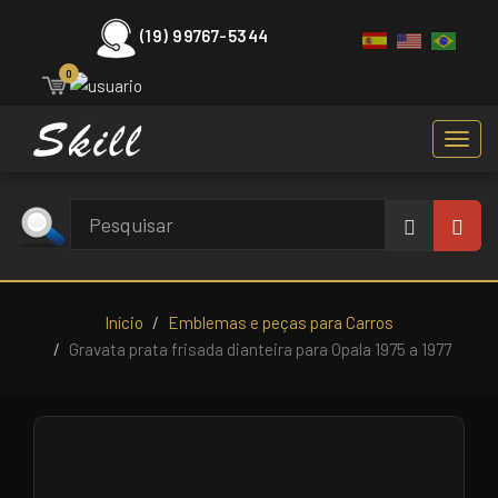
(19) 99767-5344
0
Toggl
navig
Início
Emblemas e peças para Carros
Gravata prata frisada dianteira para Opala 1975 a 1977