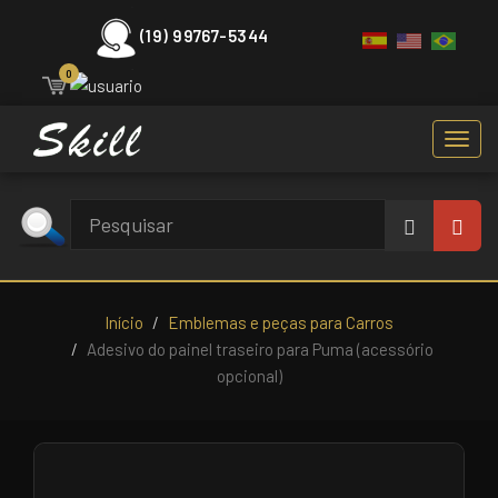
(19) 99767-5344
0
Toggl
navig
Início
Emblemas e peças para Carros
Adesivo do painel traseiro para Puma (acessório
opcional)