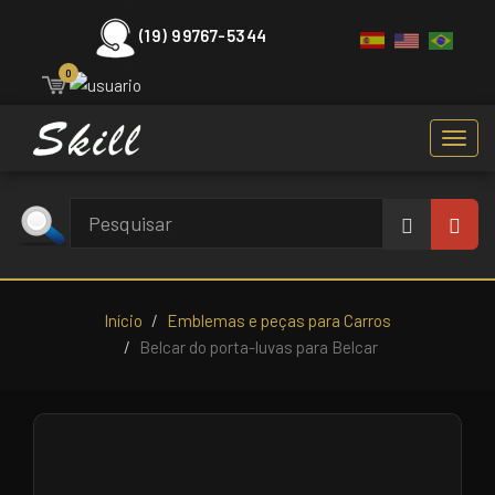
(19) 99767-5344
0
Toggl
navig
Início
Emblemas e peças para Carros
Belcar do porta-luvas para Belcar