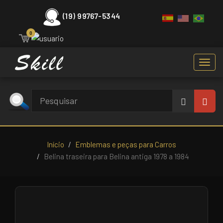
(19) 99767-5344
0
Toggl
navig
Início
Emblemas e peças para Carros
Belina traseira para Belina antiga 1978 a 1984