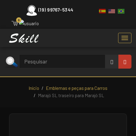
(19) 99767-5344
0
Toggl
navig
Início
Emblemas e peças para Carros
Marajó SL traseiro para Marajó SL