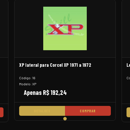
XP lateral para Corcel XP 1971 a 1972
L
Código: 16
Có
Modelo: XP
Apenas R$ 192,24
DETALHES
COMPRAR