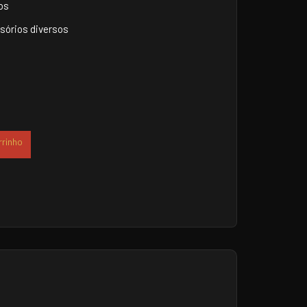
os
sórios diversos
rrinho