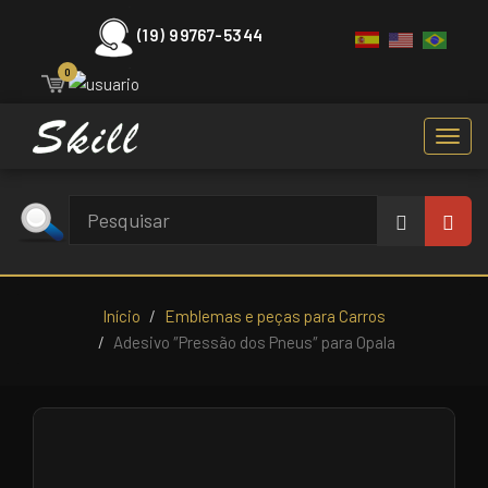
(19) 99767-5344
0
Toggl
navig
Início
Emblemas e peças para Carros
Adesivo ″Pressão dos Pneus″ para Opala