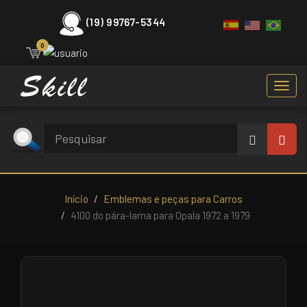
(19) 99767-5344
0
Toggl
navig
Início
Emblemas e peças para Carros
4100 do pára-lama para Opala 1972 a 1979