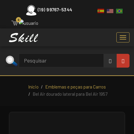
(19) 99767-5344
0
Toggl
navig
Início
Emblemas e peças para Carros
Bel Air dourado lateral para Bel Air 1957