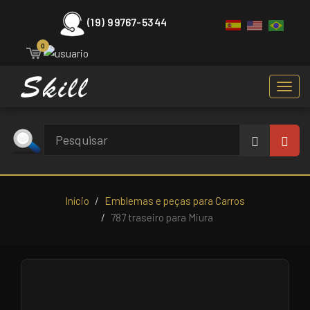
(19) 99767-5344
0
Toggl
navig
Início
Emblemas e peças para Carros
787 traseiro para Miura